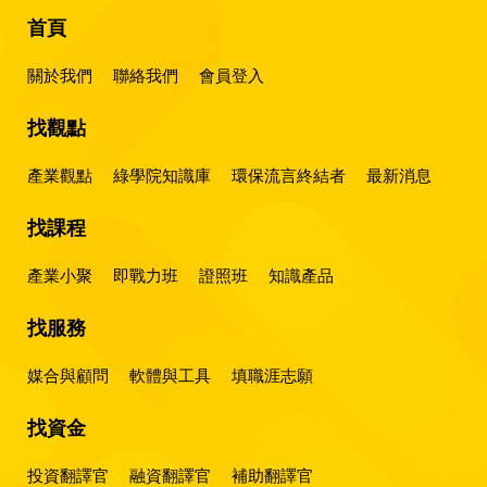
首頁
關於我們
聯絡我們
會員登入
找觀點
產業觀點
綠學院知識庫
環保流言終結者
最新消息
找課程
產業小聚
即戰力班
證照班
知識產品
找服務
媒合與顧問
軟體與工具
填職涯志願
找資金
投資翻譯官
融資翻譯官
補助翻譯官