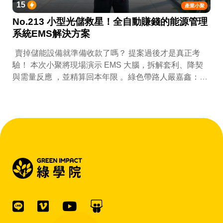
15
產業小聚
No.213 小型光儲救星！全自動賺錢的能源管理
系統EMS解決方案
賣掉儲能設備就準備收款了嗎？ 提案過後才是真正考
驗！ 本次小聚將現場演示 EMS 大腦，拆解套利、降契
與需量反應 ，並精算回本年限 。綠色帶路人嚴嘉鑫：
『會賺錢的 EMS 才是系統靈魂。』