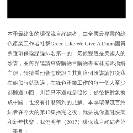
本季最終集的環保流言終結者，由全國最專業的綠
色產業工作者社群Green Like We Give A Damn團員
票選環保陰謀論排名第一的—氣候變遷是美國人的
陰謀，並跨界邀請東森購物台購物專家林庭旭擔綱
主演，猜猜看他會怎麼說？其實這個陰謀論打從我
在娘胎時就聽過，在綠色產業工作的每一個人至少
都聽過10回，川普只不過就是照抄，然後把對象換
成中國，也沒有什麼獨到的見解。本季環保流言終
結者在今天的第13集播完之後，就要祝你聖誕快樂
和新年快樂，我們明年（2017）環保流言終結者第
二季見！