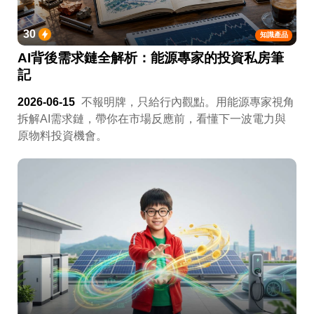
30
知識產品
AI背後需求鏈全解析：能源專家的投資私房筆
記
2026-06-15
不報明牌，只給行內觀點。用能源專家視角
拆解AI需求鏈，帶你在市場反應前，看懂下一波電力與
原物料投資機會。