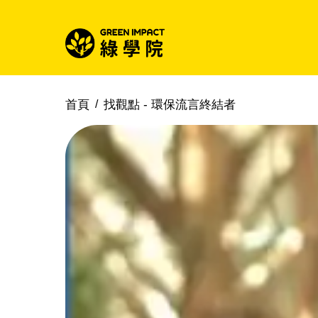
首頁
找觀點 -
環保流言終結者