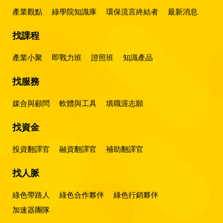
產業觀點
綠學院知識庫
環保流言終結者
最新消息
找課程
產業小聚
即戰力班
證照班
知識產品
找服務
媒合與顧問
軟體與工具
填職涯志願
找資金
投資翻譯官
融資翻譯官
補助翻譯官
找人脈
綠色帶路人
綠色合作夥伴
綠色行銷夥伴
加速器團隊