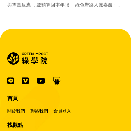
與需量反應 ，並精算回本年限 。綠色帶路人嚴嘉鑫：
『會賺錢的 EMS 才是系統靈魂。』
首頁
關於我們
聯絡我們
會員登入
找觀點