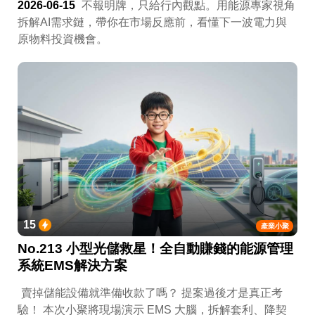
2026-06-15
不報明牌，只給行內觀點。用能源專家視角
拆解AI需求鏈，帶你在市場反應前，看懂下一波電力與
原物料投資機會。
15
產業小聚
No.213 小型光儲救星！全自動賺錢的能源管理
系統EMS解決方案
賣掉儲能設備就準備收款了嗎？ 提案過後才是真正考
驗！ 本次小聚將現場演示 EMS 大腦，拆解套利、降契