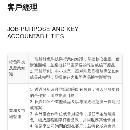
客戶經理
JOB PURPOSE AND KEY
ACCOUNTABILITIES
1. 理解綠色科技與行業內知識，掌握核心重點，使
綠色科技
溝通順暢，並產出顧問案需要的報告或線下產品
及產業知
2. 理解新創、中小企業、高耗能及高排放產業如何
識
成長或轉型，發揮創造力形塑產品擴大影響力
1. 透過分析及拜訪綠學院既有會員，深入開發更多
的合作案，達成業績目標
2. 負責銷售企業型產品及以專案經理態度一條龍完
成專案
業務及市
3. 與外部合作單位或會員協作，擔任專案經理角
場營運
色，組成服務團隊打團體戰，共同服務其他會員
4. 洽談來公司詢問的潛在客戶，並轉化成為會員