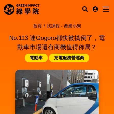
首頁
找課程 -
產業小聚
No.113 連Gogoro都快被搞倒了，電
動車市場還有商機值得佈局？
電動車
充電服務營運商