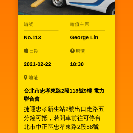
編號
輪值主席
No.113
George Lin
日期
時間
2021-02-22
18:30
地址
台北市忠孝東路2段118號9樓 電力
聯合會
捷運忠孝新生站2號出口走路五
分鐘可抵，若開車前往可停台
北市中正區忠孝東路2段88號