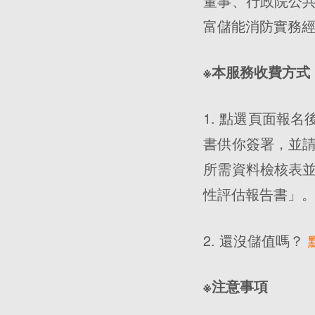
董事、行政院公
富儲能消防實務
※本服務收費方式
1. 點選頁面報
書供你簽署，並
所需資料檢核表
性評估報告書」
2. 還沒儲值嗎？
※注意事項