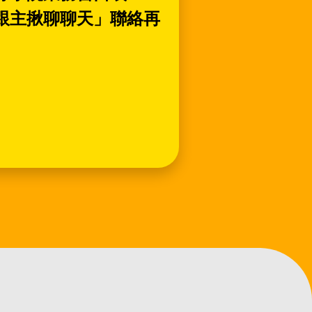
跟主揪聊聊天」聯絡再