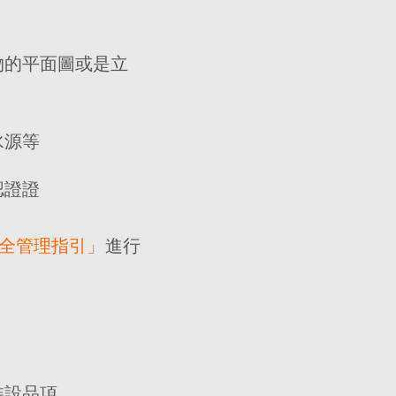
物的平面圖或是立
水源等
認證證
全管理指引」
進行
裝設品項