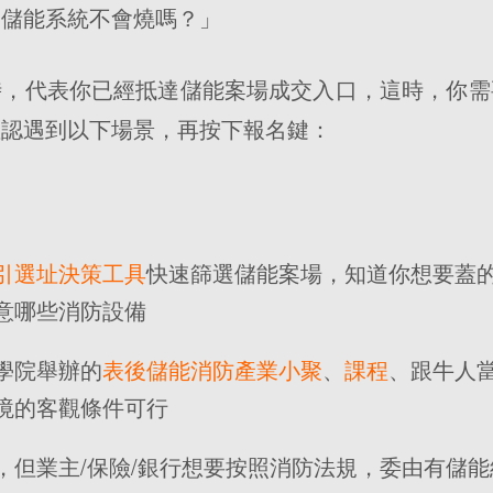
的儲能系統不會燒嗎？」
時，代表你已經抵達儲能案場成交入口，這時，你需
確認遇到以下場景，再按下報名鍵：
引選址決策工具
快速篩選儲能案場，知道你想要蓋
意哪些消防設備
學院舉辦的
表後儲能消防產業小聚
、
課程
、跟牛人
境的客觀條件可行
，但業主/保險/銀行想要按照消防法規，委由有儲