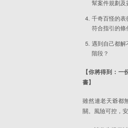
幫案件規劃及
千奇百怪的表
符合指引的條
遇到自己都解
階段？
【你將得到：一
書】
雖然連老天爺都
關。風險可控，