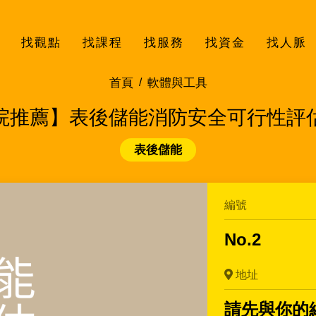
找觀點
找課程
找服務
找資金
找人脈
首頁
軟體與工具
院推薦】表後儲能消防安全可行性評
表後儲能
編號
No.2
地址
請先與你的綠