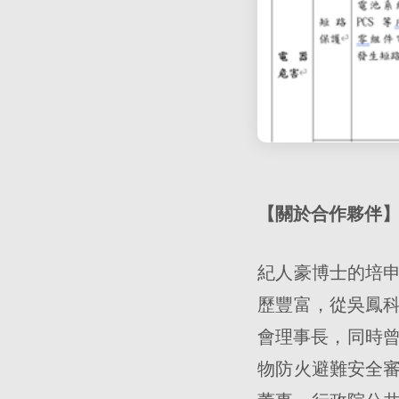
【關於合作夥伴
紀人豪博士的培
歷豐富，從吳鳳
會理事長，同時曾
物防火避難安全