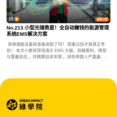
15
產業小聚
No.213 小型光储救星！全自动赚钱的能源管理
系统EMS解决方案
卖掉储能设备就准备收款了吗？ 提案过后才是真正考
验！ 本次小聚将现场演示 EMS 大脑，拆解套利、降契
与需量反应 ，并精算回本年限 。绿色带路人严嘉鑫：
『会赚钱的 EMS 才是系统灵魂。』