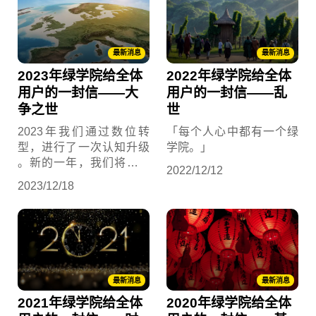
我们能一起调度到东风、
骤，助攻我们更了解你的
西风、南风、北风，好消
志向，你就可以知道行内
息是，我们正在征人！
人是怎么看ESG人才发
最新消息
最新消息
展，而不是瞎起哄。
2023年绿学院给全体
2022年绿学院给全体
用户的一封信——大
用户的一封信——乱
争之世
世
2023年我们通过数位转
「每个人心中都有一个绿
型，进行了一次认知升级
学院。」
。新的一年，我们将持续
2022/12/12
点亮更多的「我愿意」，
2023/12/18
开启一个「人才产地直
送」的新模式．
最新消息
最新消息
2021年绿学院给全体
2020年绿学院给全体