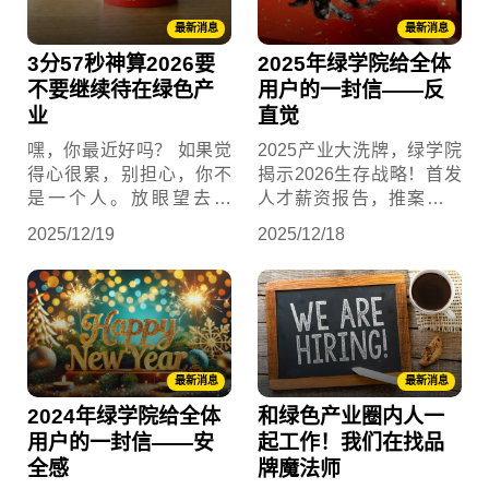
最新消息
最新消息
3分57秒神算2026要
2025年绿学院给全体
不要继续待在绿色产
用户的一封信——反
业
直觉
嘿，你最近好吗？ 如果觉
2025产业大洗牌，绿学院
得心很累，别担心，你不
揭示2026生存战略！首发
是一个人。放眼望去，
人才薪资报告，推案场媒
2025年这锅粥煮得比去年
合战情室，解锁虚拟电厂
2025/12/19
2025/12/18
还糊。川普回归后的大笔
商机 。想在混乱中突围？
一挥，对等关税直接让全
掌握「反直觉」思维，抢
球贸易心跳漏一拍；俄乌
先卡位未来 ！
战争还没完，中日关係和
台海局势又搞得像是想要
接盘再打一战。
最新消息
最新消息
2024年绿学院给全体
和绿色产业圈内人一
用户的一封信——安
起工作！我们在找品
全感
牌魔法师