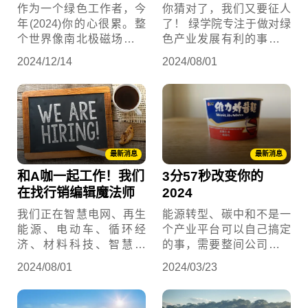
作为一个绿色工作者，今
你猜对了，我们又要征人
年(2024)你的心很累。整
了！ 绿学院专注于做对绿
个世界像南北极磁场翻转
色产业发展有利的事，为
一样，原本让企业争抢的
想要在绿色产业寻找机会
2024/12/14
2024/08/01
RE100资格、SBTi资优生
的人才或企业带路与连结
考试、碳中和排位赛，忽
资源。我们知道你已经准
然之间被打成漂绿，大家
备好要加入了，只是欠一
纷纷撤回当初的减碳目
个东风。所以我们提议，
标、碳中和承诺。绿色产
不如你干脆加入绿学院，
业更惨，碳权沦落成为诈
有你的加入，我们能一起
最新消息
最新消息
骗的同义词、太阳能成为
为绿色产业做出更大贡
和A咖一起工作！我们
3分57秒改变你的
政治斗争的工具、电力交
献。
易dReg容量费变零元，储
在找行销编辑魔法师
2024
能投资全套牢。虽然你稳
我们正在智慧电网、再生
能源转型、碳中和不是一
住了舵，客户也还在，但
能源、电动车、循环经
个产业平台可以自己搞定
船在海上遇到磁场翻转，
济、材料科技、智慧农
的事，需要整间公司一起
顿失安全感。
业、绿色金融与ESG投资
做，整个供应链一起做，
2024/08/01
2024/03/23
等硬核的绿色科技产业里
整个国家一起做，整个区
解决各种客户的问题，如
域内的国家一起做，整个
果你能加入并做出贡献，
世界一起做。只要三步