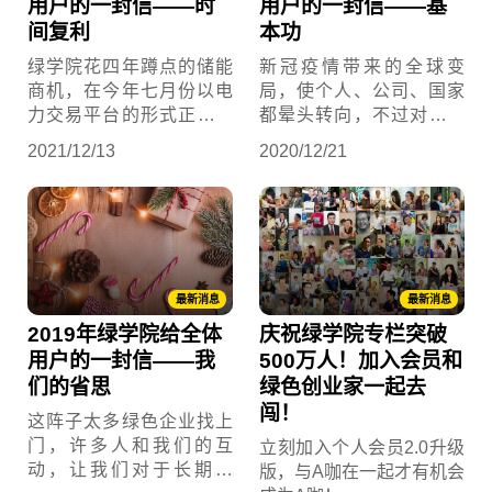
用户的一封信——时
用户的一封信——基
间复利
本功
绿学院花四年蹲点的储能
新冠疫情带来的全球变
商机，在今年七月份以电
局，使个人、公司、国家
力交易平台的形式正式开
都晕头转向，不过对绿学
展。在绿学院及许多同谋
院来说，今年(2020)的变
2021/12/13
2020/12/21
的号召下，超过1,500人参
局不仅让我们有时间回头
加电力合格交易者资格测
打稳基本功，更幸运的是
验，电力交易划下台湾能
得到大丰收。
源转型及电业自由化的里
程碑，而我们就是带路
人！
最新消息
最新消息
2019年绿学院给全体
庆祝绿学院专栏突破
用户的一封信——我
500万人！加入会员和
们的省思
绿色创业家一起去
闯！
这阵子太多绿色企业找上
门，许多人和我们的互
立刻加入个人会员2.0升级
动，让我们对于长期来
版，与A咖在一起才有机会