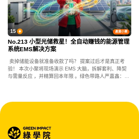
15
產業小聚
No.213 小型光储救星！全自动赚钱的能源管理
系统EMS解决方案
卖掉储能设备就准备收款了吗？ 提案过后才是真正考
验！ 本次小聚将现场演示 EMS 大脑，拆解套利、降契
与需量反应 ，并精算回本年限 。绿色带路人严嘉鑫：
『会赚钱的 EMS 才是系统灵魂。』