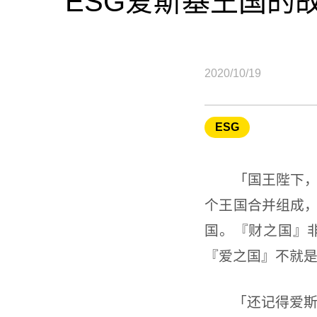
ESG爱斯基王国的
2020/10/19
ESG
「国王陛下，您
个王国合并组成
国。『财之国』
『爱之国』不就
「还记得爱斯基