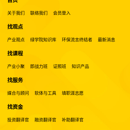
首页
关于我们
联络我们
会员登入
找观点
产业观点
绿学院知识库
环保流言终结者
最新消息
找课程
产业小聚
即战力班
证照班
知识产品
找服务
媒合与顾问
软体与工具
填职涯志愿
找资金
投资翻译官
融资翻译官
补助翻译官