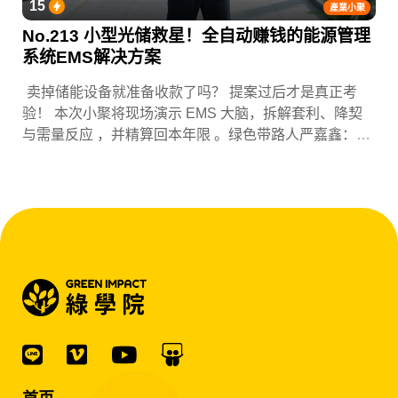
15
產業小聚
No.213 小型光储救星！全自动赚钱的能源管理
系统EMS解决方案
卖掉储能设备就准备收款了吗？ 提案过后才是真正考
验！ 本次小聚将现场演示 EMS 大脑，拆解套利、降契
与需量反应 ，并精算回本年限 。绿色带路人严嘉鑫：
『会赚钱的 EMS 才是系统灵魂。』