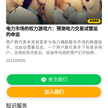
產業觀點
电力市场的权力游戏六：预测电力交易试营运
的命运
用户群代表本来就是参与电力辅助服务市场的救援投
手，当启动需量反应，一个用户群代表手下有很多用
户，当他收到讯息后，就会呼叫他的用户们开始降低用
电量，解台电的危，就像是减少红萝蔔的使用量，缓解
2021/04/26
红萝蔔短缺。除了靠著省电提供电力辅助服务之外，它
把这些用户的多个发电机组或储能系统聚集在一起，靠
著发电或放电也可以提供电力辅助服务。 这些一面用
关注我们
电、一面也可以放电或卖电的用户，就称为能源市场的
生产消费者(Prosumer)。随著生产消费者越来越多，就
会彻底改变电力由上而下供应的业态...
加入我们
知识服务