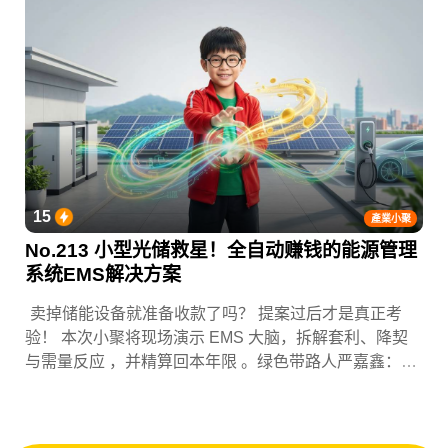
15
產業小聚
No.213 小型光储救星！全自动赚钱的能源管理
系统EMS解决方案
卖掉储能设备就准备收款了吗？ 提案过后才是真正考
验！ 本次小聚将现场演示 EMS 大脑，拆解套利、降契
与需量反应 ，并精算回本年限 。绿色带路人严嘉鑫：
『会赚钱的 EMS 才是系统灵魂。』