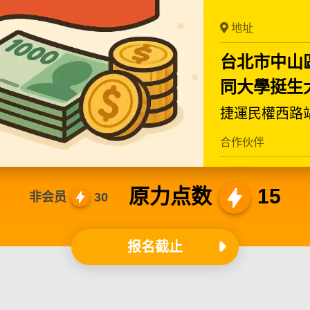
地址
台北市中山
同大學挺生大
捷運民權西路
合作伙伴
原力点数
15
非会员
30
报名截止