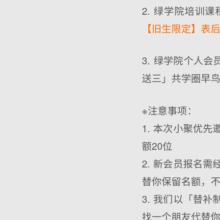
2. 绿学院培训课
【旧生限定】表
3. 绿学院个人
送三」共学圈早
※注意事项：
1. 本次小聚优
额20位
2. 新会员报名
替你保留名额，
3. 我们以「替
找一个朋友代替