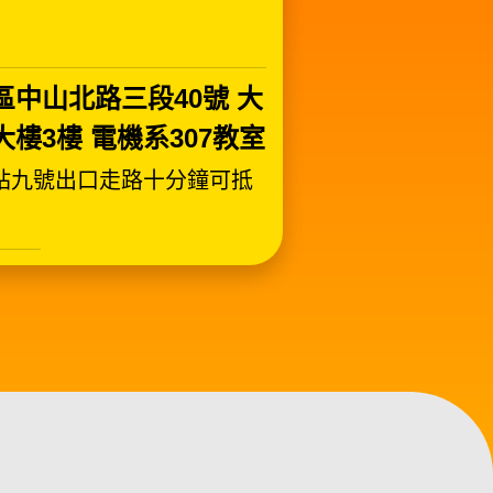
區中山北路三段40號 大
樓3樓 電機系307教室
站九號出口走路十分鐘可抵