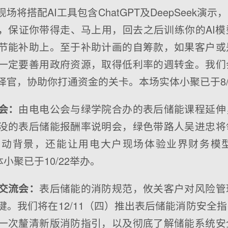
场将搭配AI工具包含ChatGPT及DeepSeek演
，保证你带得走、马上用，回去之后训练你的AI
节能补助上。至于补助计画的自筹款，如果客户或
一定要善用政府资源，取得低利率的週转金。我们
译官，协助你打通资金的关卡。本场实体小聚已于8/
由电电公会与绿学院合办的表后储能课程延伸
会：
没的表后储能报酬率说明会，绿色带路人吴进忠将
推动背景，还能让用电大户现场体验业界财务模
体小聚已于10/22举办。
表后储能的消防规范，攸关客户对风险管
交流会：
键。我们将在12/11（四）推出表后储能消防安全
一次釐清新版消防指引，以及彻底了解储能系统安