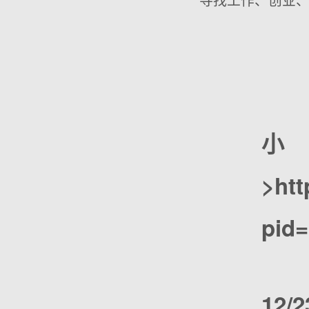
>htt
pid
12/