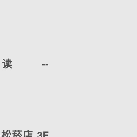
--
诚品松菸店 3F