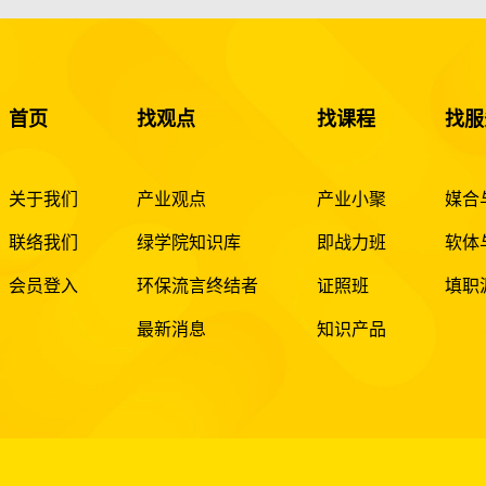
首页
找观点
找课程
找服
关于我们
产业观点
产业小聚
媒合
联络我们
绿学院知识库
即战力班
软体
会员登入
环保流言终结者
证照班
填职
最新消息
知识产品