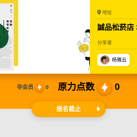
地址
誠品松菸店 3
分享者
杨雅云
原力点数
0
非会员
0
报名截止