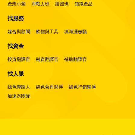
產業小聚
即戰力班
證照班
知識產品
找服務
媒合與顧問
軟體與工具
填職涯志願
找資金
投資翻譯官
融資翻譯官
補助翻譯官
找人脈
綠色帶路人
綠色合作夥伴
綠色行銷夥伴
加速器團隊