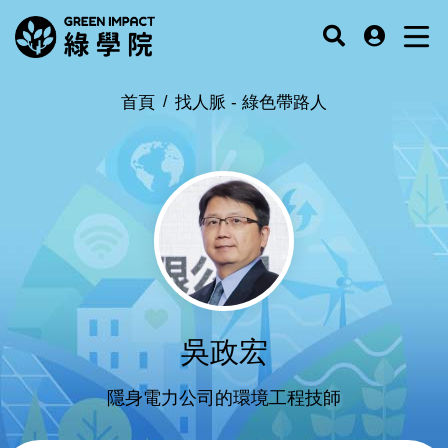
首頁
找人脈 -
綠色帶路人
吳政宏
隱身電力公司的環境工程技師