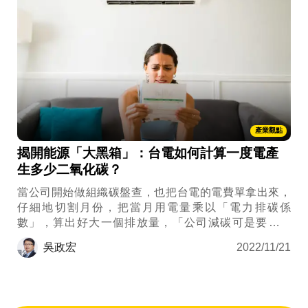
產業觀點
揭開能源「大黑箱」：台電如何計算一度電產
生多少二氧化碳？
當公司開始做組織碳盤查，也把台電的電費單拿出來，
仔細地切割月份，把當月用電量乘以「電力排碳係
數」，算出好大一個排放量，「公司減碳可是要花錢
的，這個電力排碳係數是怎麼算出來的？萬一這是台電
吳政宏
2022/11/21
弄出來的假數據，我還得替它買單，這是什麼道理？」
你噥著。