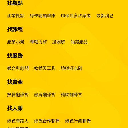
找觀點
產業觀點
綠學院知識庫
環保流言終結者
最新消息
找課程
產業小聚
即戰力班
證照班
知識產品
找服務
媒合與顧問
軟體與工具
填職涯志願
找資金
投資翻譯官
融資翻譯官
補助翻譯官
找人脈
綠色帶路人
綠色合作夥伴
綠色行銷夥伴