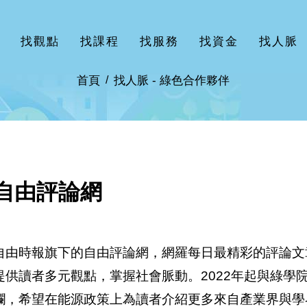
找觀點
找課程
找服務
找資金
找人脈
首頁
找人脈 -
綠色合作夥伴
自由評論網
自由時報旗下的自由評論網，網羅每日最精彩的評論文
提供讀者多元觀點，掌握社會脈動。2022年起與綠學
欄，希望在能源政策上為讀者介紹更多來自產業界與學