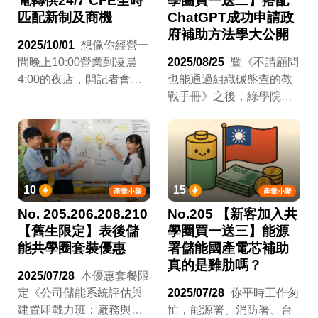
電轉供24/7 CFE全時
學圈買一送二】搭配
匹配新制及商機
ChatGPT成功申請政
府補助方法學大公開
2025/10/01
想像你經營一
間晚上10:00營業到凌晨
2025/08/25
暨《不請顧問
4:00的夜店，開記者會宣
也能通過組織碳盤查的教
布你是全世界第一家
戰手冊》之後，綠學院又
RE100的夜店，結果環保
要來教你省錢的方法了！
團體發現你買的全是白天
上一趴《能源署儲能國產
才發電的太陽光電，發電
電芯補助真的是雞肋
跟用電的完全不匹配，於
嗎？》，我們收到更多的
是再開另一個記者會質疑
詢問，也越來越多人報名
10
15
產業小聚
產業小聚
你漂綠，得到社會各界廣
《公司儲能系統評估與建
No. 205.206.208.210
No.205 【新客加入共
泛的支持，於是正妹再也
置即戰力班：廠務與服務
【舊生限定】表後儲
學圈買一送三】能源
不來你的週四淑女之夜
商共學圈》課程。雖然政
能共學圈套裝優惠
署儲能國產電芯補助
了。
府補助只是短期的催化
真的是雞肋嗎？
劑，不是企業能夠長期依
2025/07/28
本優惠套餐限
賴的選項，但卻是一個讓
定《公司儲能系統評估與
2025/07/28
你平時工作匆
客戶開啟興趣的敲門磚。
建置即戰力班：廠務與服
忙，能源署、消防署、台