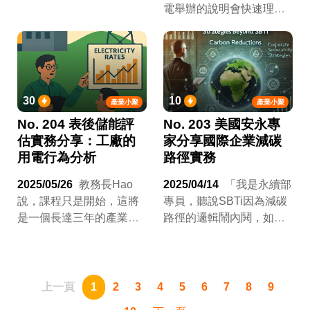
務商共學圈》課程的舊生
電舉辦的說明會快速理解
報名，若你沒有上過該課
個六、七成，就要趕快上
程，建議先報名課程(超連
場工作，來不及靜下來深
結同樣的課程)，或是點選
思市場動向與解法，要你
這裡(等Hao的原價宣傳文
去上課，跟你說86%上過
案頁面完成後再設定)辦理
《公司儲能系統評估與建
30
10
產業小聚
產業小聚
新生入學。
置即戰力班：廠務與服務
No. 204 表後儲能評
No. 203 美國安永專
商共學圈》課程的學員給
估實務分享：工廠的
家分享國際企業減碳
予課程實用性五顆星好
用電行為分析
路徑實務
評，你覺得找不出時間。
2025/05/26
教務長Hao
2025/04/14
「我是永續部
說，課程只是開始，這將
專員，聽說SBTi因為減碳
是一個長達三年的產業共
路徑的邏輯鬧內鬨，如果
學圈。他說的沒錯，於是
他們倒了，我們自行制定
第一場課程延伸產業小聚
的減碳目標最後未達標，
就來啦！
影響企業的ESG評級，可
能會害我被老闆罵。我們
上一頁
1
2
3
4
5
6
7
8
9
應該依循什麼樣的邏輯來