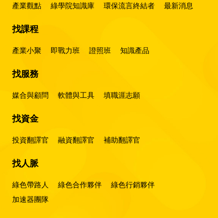
產業觀點
綠學院知識庫
環保流言終結者
最新消息
找課程
產業小聚
即戰力班
證照班
知識產品
找服務
媒合與顧問
軟體與工具
填職涯志願
找資金
投資翻譯官
融資翻譯官
補助翻譯官
找人脈
綠色帶路人
綠色合作夥伴
綠色行銷夥伴
加速器團隊