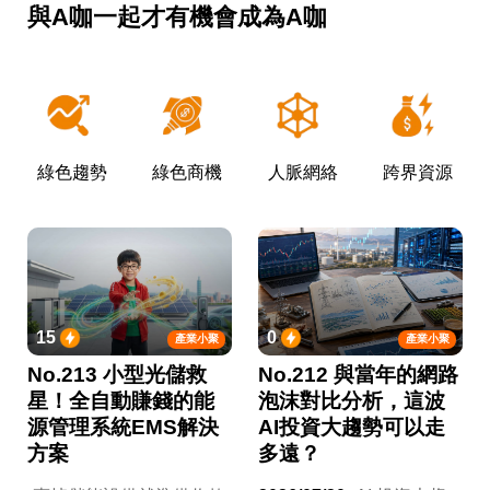
與A咖一起才有機會成為A咖
綠色趨勢
綠色商機
人脈網絡
跨界資源
15
0
產業小聚
產業小聚
No.213 小型光儲救
No.212 與當年的網路
星！全自動賺錢的能
泡沫對比分析，這波
源管理系統EMS解決
AI投資大趨勢可以走
方案
多遠？