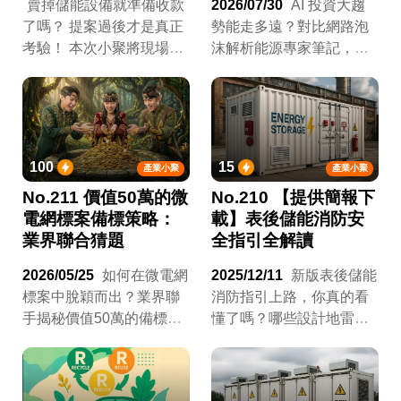
賣掉儲能設備就準備收款
2026/07/30
AI 投資大趨
了嗎？ 提案過後才是真正
勢能走多遠？對比網路泡
考驗！ 本次小聚將現場演
沫解析能源專家筆記，解
示 EMS 大腦，拆解套利、
析 AI 需求鏈投資機會與發
降契與需量反應 ，並精算
展趨勢。
回本年限 。綠色帶路人嚴
嘉鑫：『會賺錢的 EMS 才
是系統靈魂。』
100
15
產業小聚
產業小聚
No.211 價值50萬的微
No.210 【提供簡報下
電網標案備標策略：
載】表後儲能消防安
業界聯合猜題
全指引全解讀
2026/05/25
如何在微電網
2025/12/11
新版表後儲能
標案中脫穎而出？業界聯
消防指引上路，你真的看
手揭秘價值50萬的備標策
懂了嗎？哪些設計地雷可
略，助你精準命中評審考
能讓案子卡關？專家帶你
古題！
破解儲能安全關鍵，提前
布局風險管理！