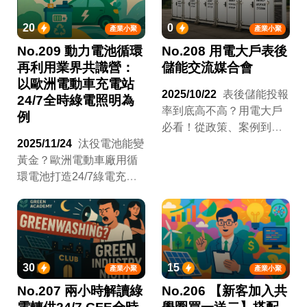
20
0
產業小聚
產業小聚
No.209 動力電池循環
No.208 用電大戶表後
再利用業界共識營：
儲能交流媒合會
以歐洲電動車充電站
2025/10/22
表後儲能投報
24/7全時綠電照明為
率到底高不高？用電大戶
例
必看！從政策、案例到
2025/11/24
汰役電池能變
IRR試算，一場課帶你看
黃金？歐洲電動車廠用循
懂儲能投資效益與最新消
環電池打造24/7綠電充電
防指引！
站，兼顧ESG與IRR！台
灣企業如何從「表後儲
能」與「自建回收鏈」搶
得新商機？
30
15
產業小聚
產業小聚
No.207 兩小時解讀綠
No.206 【新客加入共