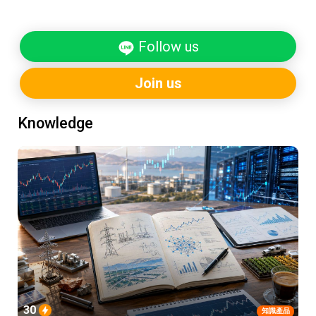
Follow us
Join us
Knowledge
30
知識產品