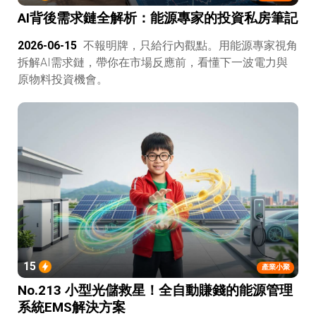
AI背後需求鏈全解析：能源專家的投資私房筆記
2026-06-15
不報明牌，只給行內觀點。用能源專家視角
拆解AI需求鏈，帶你在市場反應前，看懂下一波電力與
原物料投資機會。
15
產業小聚
No.213 小型光儲救星！全自動賺錢的能源管理
系統EMS解決方案