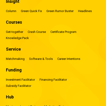
Insight
Column
Green Quick Fix
Green Rumor Buster
Headlines
Courses
Get-together
Crash Course
Certificate Program
Knowledge Pack
Service
Matchmaking
Software & Tools
Career Intentions
Funding
Investment Facilitator
Financing Facilitator
Subsidy Facilitator
Hub