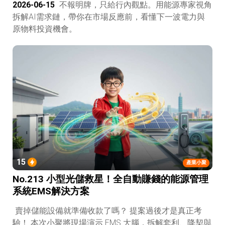
2026-06-15
不報明牌，只給行內觀點。用能源專家視角
拆解AI需求鏈，帶你在市場反應前，看懂下一波電力與
原物料投資機會。
15
產業小聚
No.213 小型光儲救星！全自動賺錢的能源管理
系統EMS解決方案
賣掉儲能設備就準備收款了嗎？ 提案過後才是真正考
驗！ 本次小聚將現場演示 EMS 大腦，拆解套利、降契與