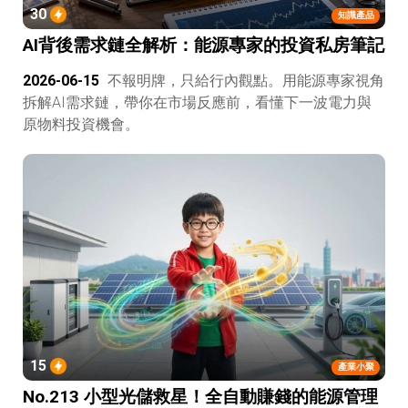
30
知識產品
AI背後需求鏈全解析：能源專家的投資私房筆記
2026-06-15
不報明牌，只給行內觀點。用能源專家視角
拆解AI需求鏈，帶你在市場反應前，看懂下一波電力與
原物料投資機會。
15
產業小聚
No.213 小型光儲救星！全自動賺錢的能源管理