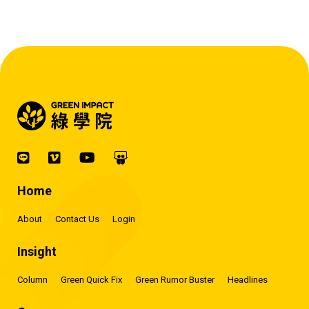
賺錢的 EMS 才是系統靈魂。』
Home
About
Contact Us
Login
Insight
Column
Green Quick Fix
Green Rumor Buster
Headlines