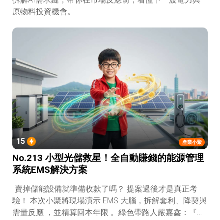
原物料投資機會。
15
產業小聚
No.213 小型光儲救星！全自動賺錢的能源管理
系統EMS解決方案
賣掉儲能設備就準備收款了嗎？ 提案過後才是真正考
驗！ 本次小聚將現場演示 EMS 大腦，拆解套利、降契與
需量反應 ，並精算回本年限 。綠色帶路人嚴嘉鑫：『會