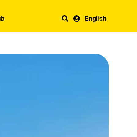
ub
English