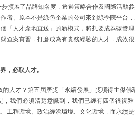
進一步擴展了品牌知名度，透過策略合作及國際活動
工作者、原本不是綠色企業的公司來到綠學院平台，
一個「人才產地直送」的新模式，將想要成為碳管理
碳盤查案實習，打磨成為有實務經驗的人才，成效很
世界，必取人才。
取的人才？第五屆唐獎「永續發展」獎項得主傑佛瑞・薩克
)的看法是，我們必須清楚意識到，我們已經有四個很複
境、工程環境、政治經濟環境、文化環境，而永續是