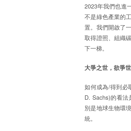
2023年我們也
不是綠色產業的
置。我們開啟了
取得證照、組織
下一梯。
大爭之世，欲爭
如何成為/得到必
D. Sachs
別是地球生物環
統。