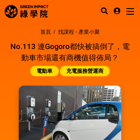
首頁
找課程 -
產業小聚
No.113 連Gogoro都快被搞倒了，電
動車市場還有商機值得佈局？
電動車
充電服務營運商