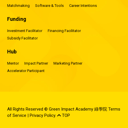
Matchmaking
Software & Tools
Career Intentions
Funding
Investment Facilitator
Financing Facilitator
Subsidy Facilitator
Hub
Mentor
Impact Partner
Marketing Partner
Accelerator Participant
All Rights Reserved © Green Impact Academy 綠學院
Terms
of Service
|
Privacy Policy
.
TOP