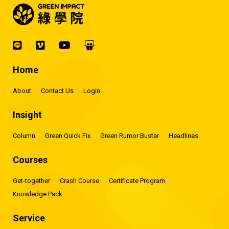
Home
About
Contact Us
Login
Insight
Column
Green Quick Fix
Green Rumor Buster
Headlines
Courses
Get-together
Crash Course
Certificate Program
Knowledge Pack
Service