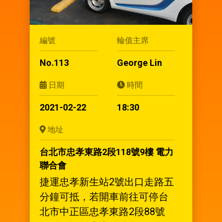
編號
輪值主席
No.113
George Lin
日期
時間
2021-02-22
18:30
地址
台北市忠孝東路2段118號9樓 電力
聯合會
捷運忠孝新生站2號出口走路五
分鐘可抵，若開車前往可停台
北市中正區忠孝東路2段88號