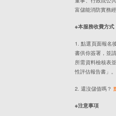
董事、行政院公
富儲能消防實務
※本服務收費方式
1. 點選頁面報
書供你簽署，並
所需資料檢核表
性評估報告書」
2. 還沒儲值嗎？
※注意事項