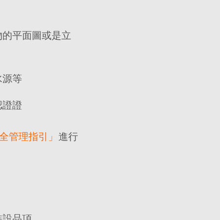
物的平面圖或是立
水源等
認證證
全管理指引」
進行
裝設品項