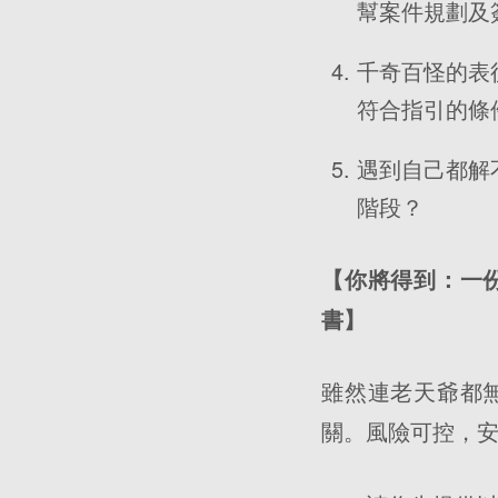
幫案件規劃及
千奇百怪的表
符合指引的條
遇到自己都解
階段？
【你將得到：一
書】
雖然連老天爺都
關。風險可控，