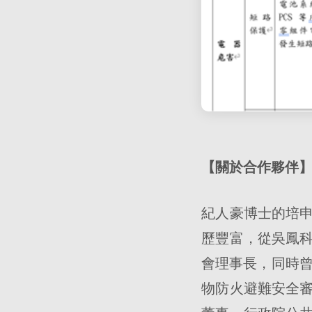
【關於合作夥伴
紀人豪博士的培
歷豐富，從吳鳳
會理事長，同時曾
物防火避難安全