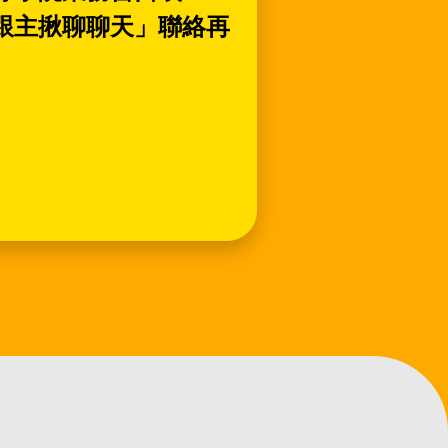
跟主揪聊聊天」聯絡再