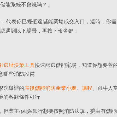
的儲能系統不會燒嗎？」
時，代表你已經抵達儲能案場成交入口，這時，你需
確認遇到以下場景，再按下報名鍵：
引選址決策工具
快速篩選儲能案場，知道你想要蓋
意哪些消防設備
學院舉辦的
表後儲能消防產業小聚
、
課程
、跟牛人
境的客觀條件可行
，但業主/保險/銀行想要按照消防法規，委由有儲