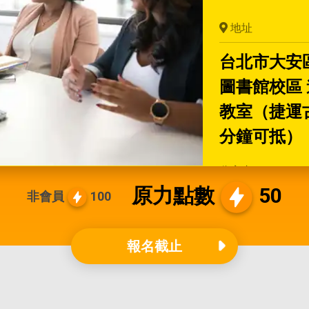
地址
台北市大安
圖書館校區 
教室（捷運
分鐘可抵）
分享者
原力點數
50
非會員
100
BSI講師
報名截止