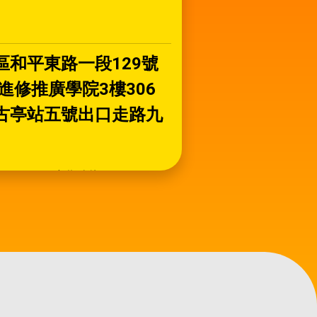
區和平東路一段129號
進修推廣學院3樓306
古亭站五號出口走路九
合作夥伴
BSI
The Graduate
Institute of
Sustainability
Management
and