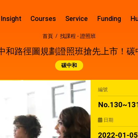
Insight
Courses
Service
Funding
H
首頁
找課程 -
證照班
 企業碳中和路徑圖規劃證照班搶先上市！碳
碳中和
編號
No.130~13
日期
2022-01-0