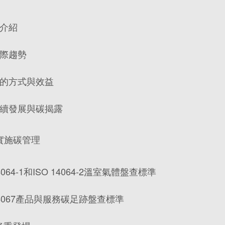
介紹
際趨勢
的方式與效益
續發展與碳揭露
實施碳管理
064-1和ISO 14064-2溫室氣體盤查標準
14067產品與服務碳足跡盤查標準