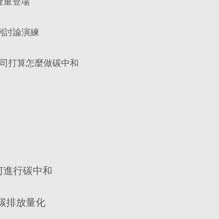
準隆重登場
例討論演練
司打算怎麼做碳中和
）
何進行碳中和
碳排放量化