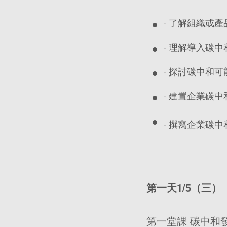
· 了解組織或
· 理解導入碳
· 探討碳中和
· 建置企業
· 撰寫企業碳
第一天1/5
（三）
第一堂課 碳中和