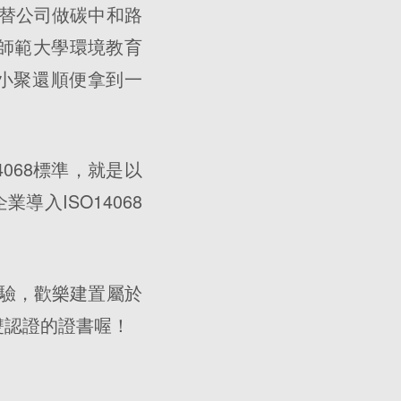
替公司做碳中和路
Environmental
灣師範大學環境教育
Education at
National
加小聚還順便拿到一
Taiwan
Normal
University
(NTNU)
068標準，就是以
業導入ISO14068
驗，歡樂建置屬於
雙認證的證書喔！