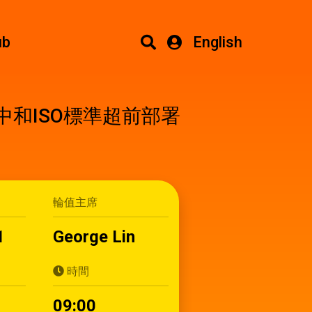
ub
English
中和ISO標準超前部署
輪值主席
1
George Lin
時間
5
09:00