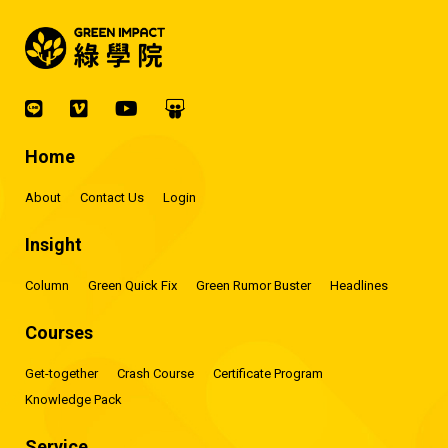
Home
About
Contact Us
Login
Insight
Column
Green Quick Fix
Green Rumor Buster
Headlines
Courses
Get-together
Crash Course
Certificate Program
Knowledge Pack
Service