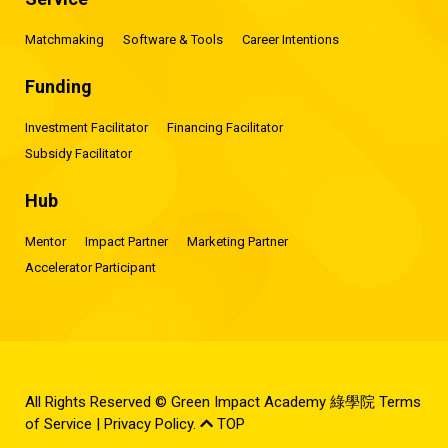
Matchmaking
Software & Tools
Career Intentions
Funding
Investment Facilitator
Financing Facilitator
Subsidy Facilitator
Hub
Mentor
Impact Partner
Marketing Partner
Accelerator Participant
All Rights Reserved © Green Impact Academy 綠學院
Terms
of Service
|
Privacy Policy
.
TOP