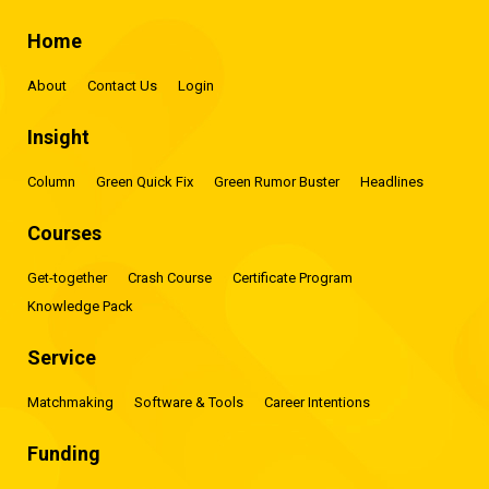
Home
About
Contact Us
Login
Insight
Column
Green Quick Fix
Green Rumor Buster
Headlines
Courses
Get-together
Crash Course
Certificate Program
Knowledge Pack
Service
Matchmaking
Software & Tools
Career Intentions
Funding