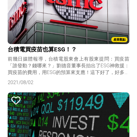
產業觀點
台積電買疫苗也算ESG！？
前幾日媒體報導，台積電股東會上有股東提問：買疫苗
「誰發動？錢哪來？」劉德音董事長抬出了ESG神救援：
買疫苗的費用，用ESG的預算來支應！這下好了，好多人
來問我，買疫苗也算ESG嗎? 我說，當然算！這是企業救
2021/08/02
國(Enterprise Save Government)，簡稱ESG不為過。 以
上，我的解釋，當然都不是真的...