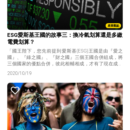
產業觀點
ESG愛斯基王國的故事三：換冷氣划算還是多繳
電費划算？
「國王陛下，您先前提到愛斯基(ESG)王國是由『愛之
國』、『綠之國』、『財之國』三個王國合併組成，將
三個國家的優點合併，彼此相輔相成，才有了現在成功
的愛斯基王國。『財之國』非常好理解，畢竟我們就想
2020/10/19
要發大財，但『綠之國』不就是做環保、『愛之國』不
就是做公益，怎能跟『財之國』的重要性相提並論
呢？」記者說道。