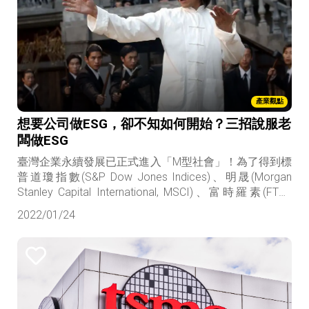
產業觀點
想要公司做ESG，卻不知如何開始？三招說服老
闆做ESG
臺灣企業永續發展已正式進入「M型社會」！為了得到標
普道瓊指數(S&P Dow Jones Indices)、明晟(Morgan
Stanley Capital International, MSCI)、富時羅素(FTSE
Russell)好分數，本地的前段班企業爭先恐後，盤據市場
2022/01/24
上各種ESG金融商品成為成分股，這些都是閃亮的「M型
右端資優生」。如果你是那種想要彎道超車贏過ESG前段
班企業的老闆或永續單位負責人，接下來這個系列文章
將給你專治腳麻的處方，我會用一些企業的實際案例，
用最簡單、最白話的方式描述企業真實面對的問題，提
出可能的最適解，幫助你轉大人。