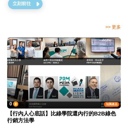
立刻前往
>> 更多
0
知識產品
【行內人心底話】比綠學院還內行的B2B綠色
行銷方法學