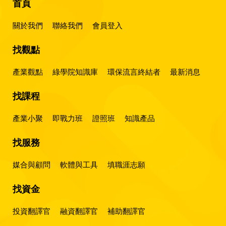
首頁
關於我們
聯絡我們
會員登入
找觀點
產業觀點
綠學院知識庫
環保流言終結者
最新消息
找課程
產業小聚
即戰力班
證照班
知識產品
找服務
媒合與顧問
軟體與工具
填職涯志願
找資金
投資翻譯官
融資翻譯官
補助翻譯官