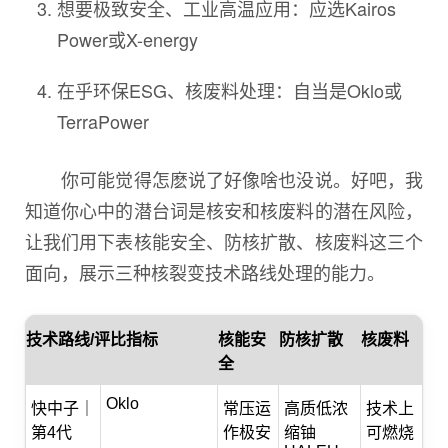
想要极致安全、工业高温应用：应选Kairos
Power或X-energy
在乎环保ESG、核废料处理：自当是Oklo或
TerraPower
你可能觉得怎麽说了好像啥也没说。好吧，我
知道你心中的潜台词是核安和核废料的潜在风险，
让我们用下表核能安全、防核扩散、核废料这三个
面向，展示三种核裂变技术路线处理的能力。
技术路线/评比指标
核能安
防核扩散
核废料
全
Oklo
快中子｜
常压运
高质低浓
技术上
第4代
作极安
缩铀
可燃烧