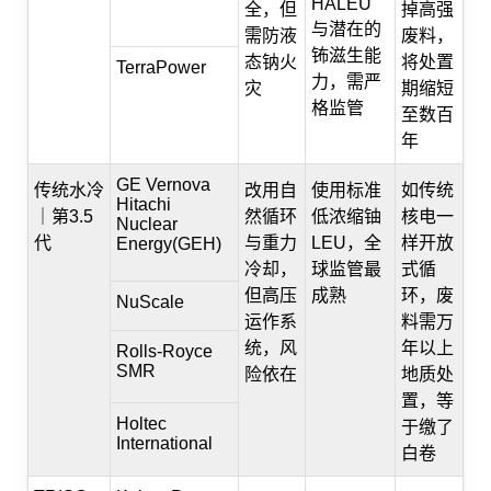
HALEU
全，但
掉高强
与潜在的
需防液
废料，
钸滋生能
态钠火
将处置
TerraPower
力，需严
灾
期缩短
格监管
至数百
年
GE Vernova
传统水冷
改用自
使用标准
如传统
Hitachi
｜第3.5
然循环
低浓缩铀
核电一
Nuclear
代
与重力
LEU，全
样开放
Energy(GEH)
冷却，
球监管最
式循
但高压
成熟
环，废
NuScale
运作系
料需万
统，风
年以上
Rolls-Royce
SMR
险依在
地质处
置，等
Holtec
于缴了
International
白卷