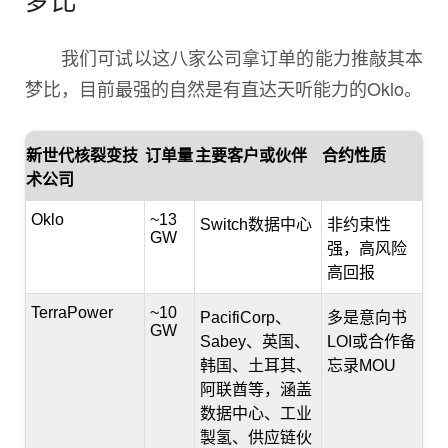
我们可试以这八家公司拿订单的能力推敲其本
梦比，目前最强的自然是有直达天听能力的Oklo。
新世代核裂变技
订单量
主要客户或伙伴
合约性质
术公司
Oklo
~13
Switch数据中心
非约束性
GW
强，高风险
高回报
TerraPower
~10
PacifiCorp、
多是意向书
GW
Sabey、英国、
LOI或合作备
韩国、土耳其、
忘录MOU
阿联酋等，涵盖
数据中心、工业
製氢、供应链伙