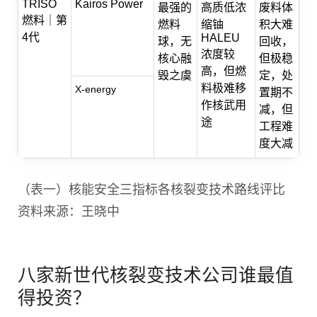
TRISO
Kairos Power
最强的
高质低浓
废料体
燃料｜第
燃料
缩铀
积大难
4代
HALEU
球，无
回收，
浓度较
核心融
但极稳
高，但燃
毁之虞
定，处
料极难移
X-energy
置期不
作核武用
减，但
途
工程难
度大减
（表一）核能安全三指标各核裂变技术路线评比
资料来源：王晓中
八家新世代核裂变技术公司谁最值
得投资？