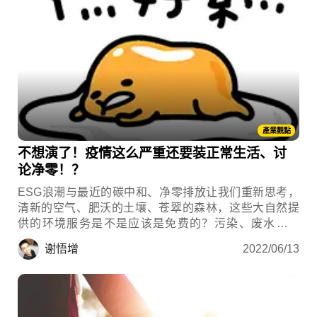
產業觀點
不想演了！疫情这么严重还要装正常生活、讨
论净零！？
ESG浪潮与最近的碳中和、净零排放让我们重新思考，
清新的空气、肥沃的土壤、苍翠的森林，这些大自然提
供的环境服务是不是应该是免费的？污染、废水、废
气、温室气体是不是应该开始贴上价格标？ 这是社会资
谢悟增
2022/06/13
本最应该被摆放的方式吗？ 这也是我在做企业培训时会
与学员讨论的问题。