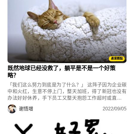
產業觀點
既然地球已经没救了，躺平是不是一个好策
略？
「我们这么努力到底是为了什么？」 这阵子因为企业碳
中和火红，生意不停上门，整天加班，得了新冠也没有
办法好好休养，手下员工又整天抱怨工作超时或直接离
职，加上本以为盼到欧盟宣布碳边境调整机制细则
谢悟增
2022/09/05
(CBAM)，如今却深陷战争、通膨、经济衰退的泥沼中，
眼看绿色新政将再次被人们遗忘，在绿色产业工作的你
灰心极了，想著不如选择躺平好了！ 在此绿学院将分享
绿色带路人观察到的三个绿色产业职场趋势。