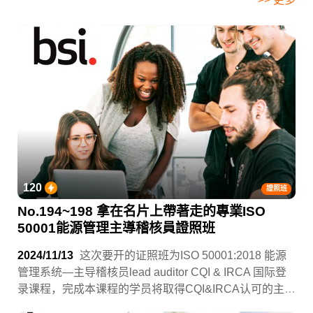
120
證照班
No.194~198 拿在名片上帶著走的專業ISO
50001能源管理主導稽核員證照班
2024/11/13
这次要开的证照班为ISO 50001:2018 能源
管理系统—主导稽核员lead auditor CQI & IRCA 国际登
录课程，完成本课程的学员将取得CQI&IRCA认可的主导
稽核员课程证书，机会非常难得且只有10位 名额。