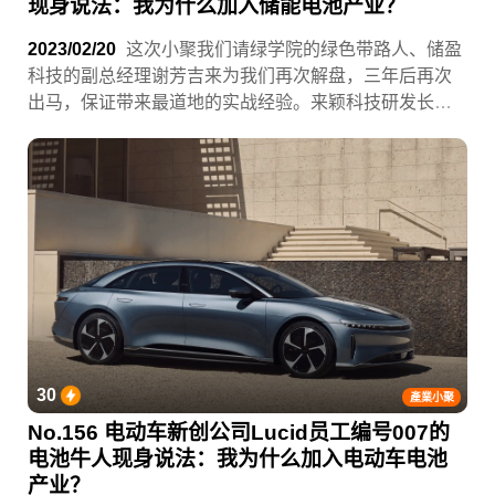
现身说法：我为什么加入储能电池产业？
2023/02/20
这次小聚我们请绿学院的绿色带路人、储盈
科技的副总经理谢芳吉来为我们再次解盘，三年后再次
出马，保证带来最道地的实战经验。来颖科技研发长
CTO李宗融说：「没有永远的霸主，只有会选择战场的
将军，储盈科技就是我认为最会选择战场的将军。」
30
產業小聚
No.156 电动车新创公司Lucid员工编号007的
电池牛人现身说法：我为什么加入电动车电池
产业？