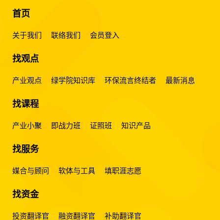
首页
关于我们
联络我们
会员登入
找观点
产业观点
绿学院知识库
环保流言终结者
最新消息
找课程
产业小聚
即战力班
证照班
知识产品
找服务
媒合与顾问
软体与工具
填职涯志愿
找资金
投资翻译官
融资翻译官
补助翻译官