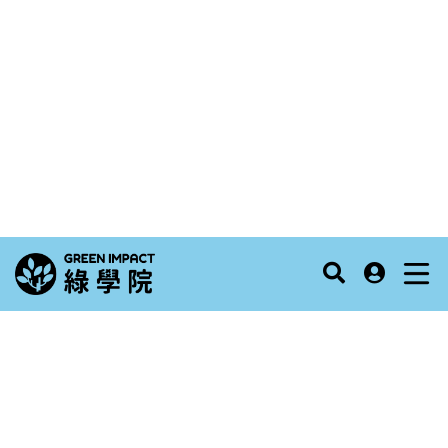
綠學院知識庫
電力調度中心
電力交易完成之後，需要一個實際的運轉手依排程將電
調度到需求者的手上，這個運轉手就是電力調度中心，
也可以稱為獨立電力調度中心
綠學院編輯室
2023/11/23