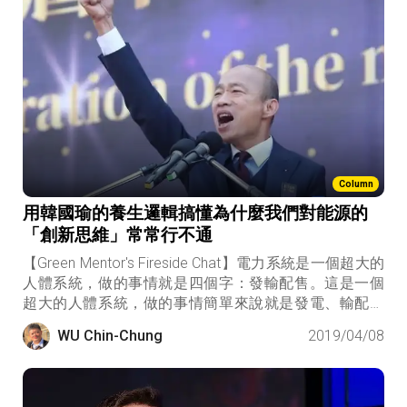
Column
用韓國瑜的養生邏輯搞懂為什麼我們對能源的
「創新思維」常常行不通
【Green Mentor's Fireside Chat】電力系統是一個超大的
人體系統，做的事情就是四個字：發輸配售。這是一個
超大的人體系統，做的事情簡單來說就是發電、輸配電
和售電，簡稱發輸配售。發電的電力有幾個來源，煤、
WU Chin-Chung
2019/04/08
石油、天然氣、核能、抽蓄水力、再生能源，選項並不
多。每種發電都有需要的喚醒時間，不是隨開隨用，也
不是說關就可以馬上關。跟人體的健康狀況隨時都在變
化一樣，電力機組有它運轉的限制，不是說它的發電容