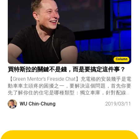
量有多少，就可以發多少電。
Column
買特斯拉的關鍵不是錢，而是要搞定這件事？
【Green Mentor's Fireside Chat】充電樁的安裝幾乎是電
動車車主頭疼的困擾之一，要解決這個問題，首先你要
先了解你住的住宅是哪種類型：獨立車庫，針對配線問
題；但公寓大廈或集合式住宅，主要是協調人的問題。
WU Chin-Chung
2019/03/11
然而真正要解決充電樁安裝的系統性問題，則是要從電
力調度系統的角度去思考整體。