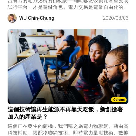
台演出的電力交易的初級版──輔助服務及備用容量交易
試行平台，才是關鍵角色。電力交易是電業自由化的里
程碑，重要到值得用十年來完成，若能成功，將是能源
WU Chin-Chung
2020/08/03
轉型的一大步！整個能源業昂首以待，有些人已經等了
一輩子！
Column
這個技術讓再生能源不再靠天吃飯，新創搶著
加入的產業是？
這個正在發生的商機，我們稱之為電力物聯網。藉由高
科技輔助，搭配物聯網技術、即時電力量測技術、數據