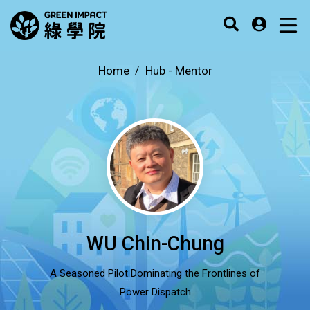
Home
Hub -
Mentor
WU Chin-Chung
A Seasoned Pilot Dominating the Frontlines of
Power Dispatch