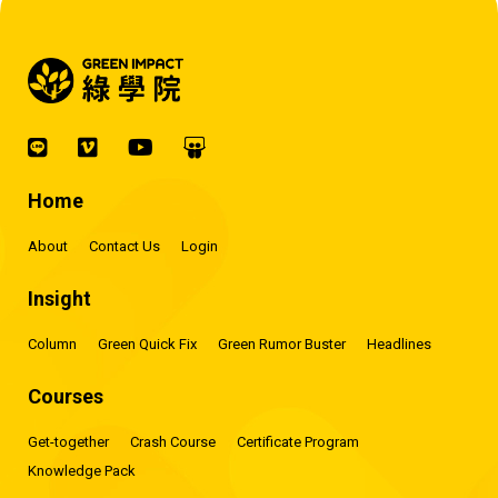
Home
About
Contact Us
Login
Insight
Column
Green Quick Fix
Green Rumor Buster
Headlines
Courses
Get-together
Crash Course
Certificate Program
Knowledge Pack