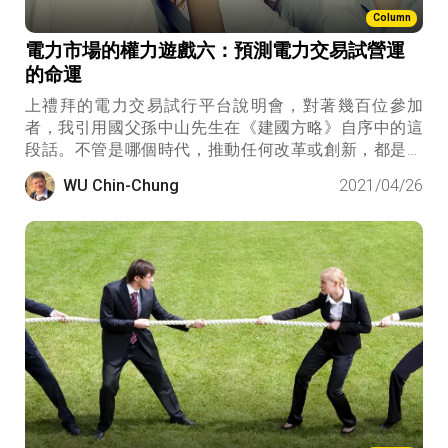
Column
電力市場的權力遊戲六：預測電力交易試營運
的命運
上禮拜的電力交易試行平台說明會，對著幾百位參加
者，我引用國父孫中山先生在《建國方略》自序中的這
段話。不管是哪個時代，推動任何改革或創新，都是高
難度挑戰。因為對人們而言，他們得先看見，才會相
WU Chin-Chung
2021/04/26
信；但是在需要創新的時候，我們是因為相信，才能看
見。電力交易也是如此，要預測電力交易試營運的命
運，首先應該問，你是怎麼想的？你打算如何參與？