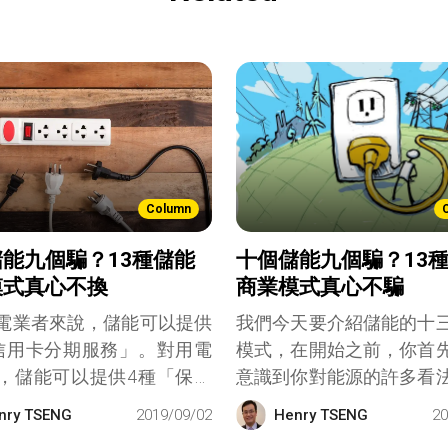
Column
能九個騙？13種儲能
十個儲能九個騙？13
模式真心不換
商業模式真心不騙
電業者來說，儲能可以提供
我們今天要介紹儲能的十
信用卡分期服務」。對用電
模式，在開始之前，你首
，儲能可以提供4種「保險
意識到你對能源的許多看
，有機會讓保單增值
用電，台電就給我電，你
nry TSENG
2019/09/02
Henry TSENG
20
覺得是理所當然，你不給