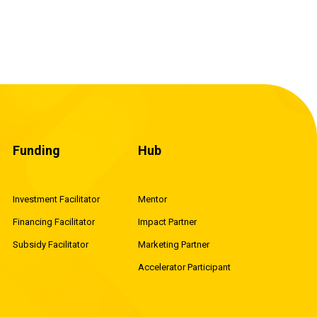
兒喝奶差
年虧損，儲能有可營利的商業模
式，加入「削峰填谷」的陣容嗎？
當然有！我們將從歐洲、美國、韓
國等電力自由化的國家，談13種儲
能作為基礎的電力調度商業模式。
Funding
Hub
Investment Facilitator
Mentor
Financing Facilitator
Impact Partner
Subsidy Facilitator
Marketing Partner
Accelerator Participant