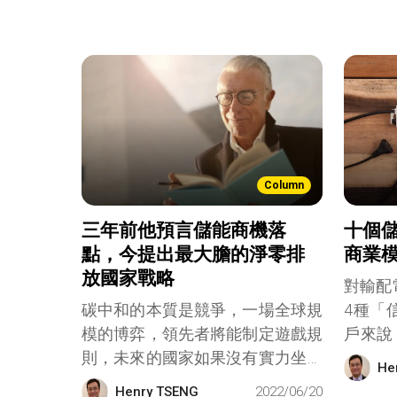
Column
三年前他預言儲能商機落
十個儲
點，今提出最大膽的淨零排
商業
放國家戰略
對輸配
碳中和的本質是競爭，一場全球規
4種「
模的博弈，領先者將能制定遊戲規
戶來說
則，未來的國家如果沒有實力坐上
服務」
He
掌握底層技術的大國餐桌，你就只
Henry TSENG
2022/06/20