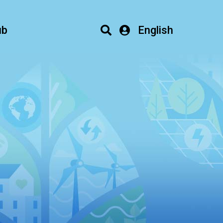
ub
English