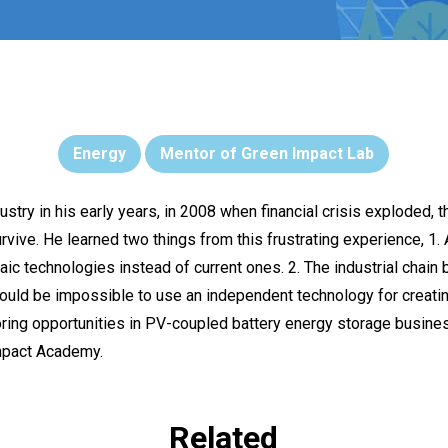
Energy
Mentor of Green Impact Lab
ustry in his early years, in 2008 when financial crisis exploded,
rvive. He learned two things from this frustrating experience, 1.
aic technologies instead of current ones. 2. The industrial cha
ould be impossible to use an independent technology for creatin
oring opportunities in PV-coupled battery energy storage busine
mpact Academy.
Related