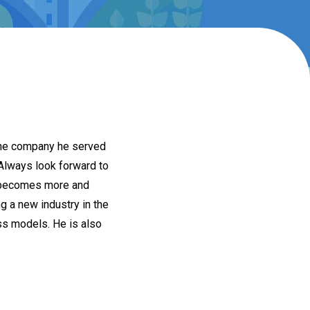
 the company he served
 Always look forward to
in becomes more and
g a new industry in the
ss models. He is also