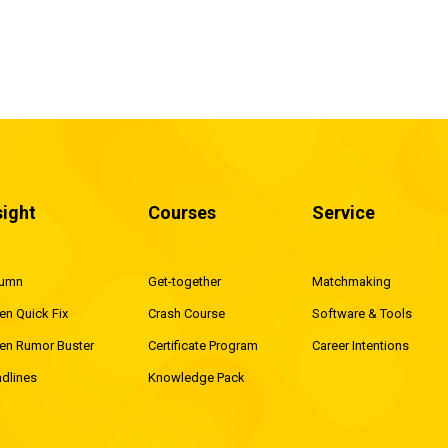
哇哇大哭，基本上這跟娃
不多水平。
sight
Courses
Service
lumn
Get-together
Matchmaking
en Quick Fix
Crash Course
Software & Tools
en Rumor Buster
Certificate Program
Career Intentions
dlines
Knowledge Pack