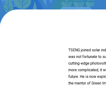
TSENG joined solar ind
was not fortunate to su
cutting-edge photovolt
more complicated, it w
future. He is now expl
the mentor of Green I