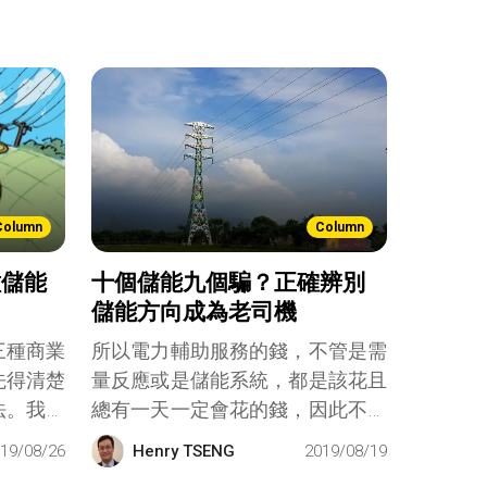
Column
Column
種儲能
十個儲能九個騙？正確辨別
儲能方向成為老司機
三種商業
所以電力輔助服務的錢，不管是需
先得清楚
量反應或是儲能系統，都是該花且
法。我要
總有一天一定會花的錢，因此不如
給我電我
提早準備。然而，由於國營電力事
19/08/26
Henry TSENG
2019/08/19
我電我就
業提供廉價電力的角色，台電已連