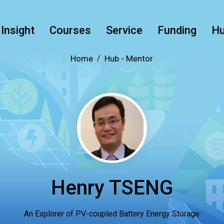
Insight
Courses
Service
Funding
H
Home
Hub -
Mentor
Henry TSENG
An Explorer of PV-coupled Battery Energy Storage